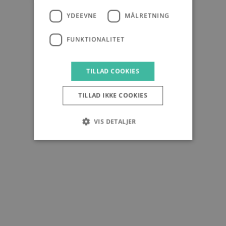
YDEEVNE
MÅLRETNING
FUNKTIONALITET
TILLAD COOKIES
TILLAD IKKE COOKIES
VIS DETALJER
Strengt nødvendige
Ydeevne
Målretning
Funktionalitet
Strengt nødvendige cookies tillader
kernewebsfunktionalitet såsom bruger login og
kontostyring. Hjemmesiden kan ikke bruges
korrekt uden strengt nødvendige cookies.