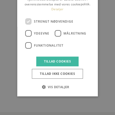
overensstemmelse med vores cookiepolitik.
Detaljer
STRENGT NØDVENDIGE
YDEEVNE
MÅLRETNING
FUNKTIONALITET
TILLAD COOKIES
TILLAD IKKE COOKIES
VIS DETALJER
Strengt nødvendige
Ydeevne
Målretning
Funktionalitet