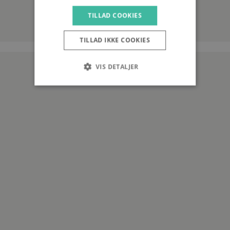
TILLAD COOKIES
TILLAD IKKE COOKIES
VIS DETALJER
Strengt nødvendige
Ydeevne
Målretning
Funktionalitet
Strengt nødvendige cookies tillader
kernewebsfunktionalitet såsom bruger login og
kontostyring. Hjemmesiden kan ikke bruges
korrekt uden strengt nødvendige cookies.
Provider /
Navn
Udløb
Beskrivelse
Domæne
CookieScriptConsent
4 uger 2
Denne cook
CookieScript
dage
bruges af
gadeplan.com
Cookie-
Script.com-