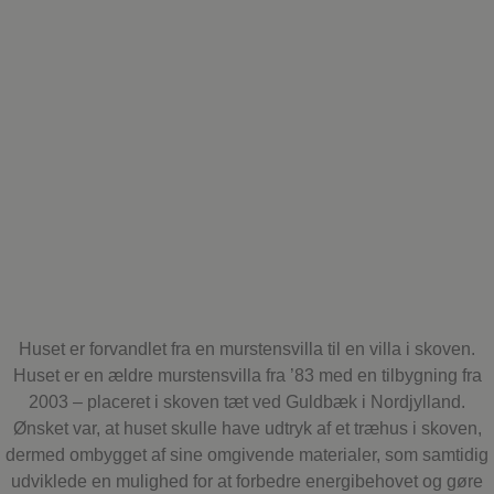
eksempel er
opretholde
logget statu
en bruger
mellem side
pys_session_limit
.gadeplan.com
59
Denne cook
minutter
bruges til at
55
begrænse, 
sekunder
mange gang
bruger kan
udløse viss
server-
sidefunktio
inden for e
given perio
der forsøger
forbedre
hjemmesid
ydeevne og
forhindre
misbrug af
tjenester.
Huset er forvandlet fra en murstensvilla til en villa i skoven.
Huset er en ældre murstensvilla fra ’83 med en tilbygning fra
pys_start_session
.gadeplan.com
Session
Denne cook
bruges til at
2003 – placeret i skoven tæt ved Guldbæk i Nordjylland.
opretholde
brugers ses
Ønsket var, at huset skulle have udtryk af et træhus i skoven,
tilstand, m
dermed ombygget af sine omgivende materialer, som samtidig
de navigere
gennem
udviklede en mulighed for at forbedre energibehovet og gøre
hjemmeside